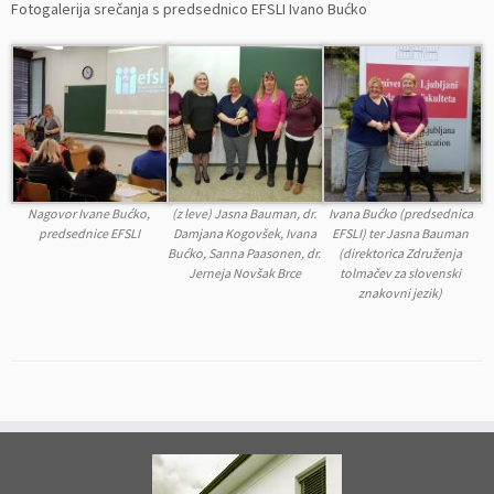
Fotogalerija srečanja s predsednico EFSLI Ivano Bućko
Nagovor Ivane Bućko,
(z leve) Jasna Bauman, dr.
Ivana Bućko (predsednica
predsednice EFSLI
Damjana Kogovšek, Ivana
EFSLI) ter Jasna Bauman
Bućko, Sanna Paasonen, dr.
(direktorica Združenja
Jerneja Novšak Brce
tolmačev za slovenski
znakovni jezik)