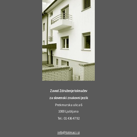
Zavod Združenje tolmačev
za slovenski znakovni jezik
Prekmurska ulica 6
1000 Ljubljana
Tel.: 01 436 47 92
info@tolmaci.si