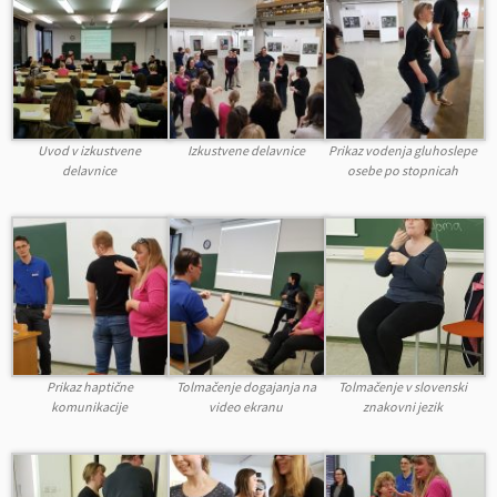
Uvod v izkustvene
Izkustvene delavnice
Prikaz vodenja gluhoslepe
delavnice
osebe po stopnicah
Prikaz haptične
Tolmačenje dogajanja na
Tolmačenje v slovenski
komunikacije
video ekranu
znakovni jezik