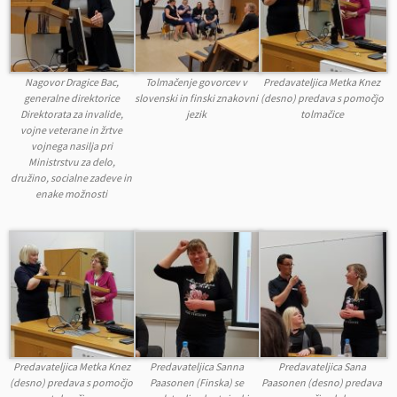
Nagovor Dragice Bac,
Tolmačenje govorcev v
Predavateljica Metka Knez
generalne direktorice
slovenski in finski znakovni
(desno) predava s pomočjo
Direktorata za invalide,
jezik
tolmačice
vojne veterane in žrtve
vojnega nasilja pri
Ministrstvu za delo,
družino, socialne zadeve in
enake možnosti
Predavateljica Metka Knez
Predavateljica Sanna
Predavateljica Sana
(desno) predava s pomočjo
Paasonen (Finska) se
Paasonen (desno) predava