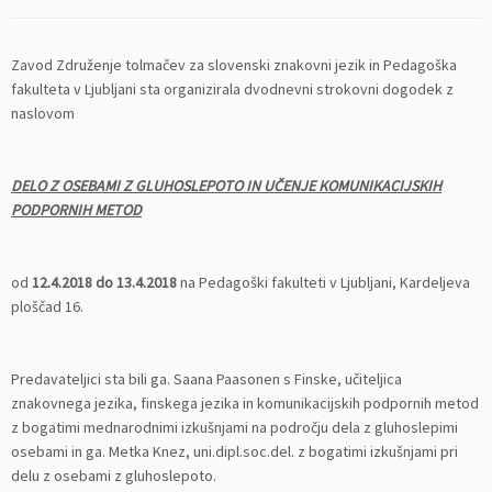
Zavod Združenje tolmačev za slovenski znakovni jezik in Pedagoška
fakulteta v Ljubljani sta organizirala dvodnevni strokovni dogodek z
naslovom
DELO Z OSEBAMI Z GLUHOSLEPOTO IN UČENJE KOMUNIKACIJSKIH
PODPORNIH METOD
od
12.4.2018 do 13.4.2018
na Pedagoški fakulteti v Ljubljani, Kardeljeva
ploščad 16.
Predavateljici sta bili ga. Saana Paasonen s Finske, učiteljica
znakovnega jezika, finskega jezika in komunikacijskih podpornih metod
z bogatimi mednarodnimi izkušnjami na področju dela z gluhoslepimi
osebami in ga. Metka Knez, uni.dipl.soc.del. z bogatimi izkušnjami pri
delu z osebami z gluhoslepoto.