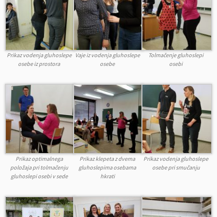
Prikaz vodenja gluhoslepe
Vaje iz vodenja gluhoslepe
Tolmačenje gluhoslepi
osebe iz prostora
osebe
osebi
Prikaz optimalnega
Prikaz klepeta z dvema
Prikaz vodenja gluhoslepe
položaja pri tolmačenju
gluhoslepima osebama
osebe pri smučanju
gluhoslepi osebi v sede
hkrati