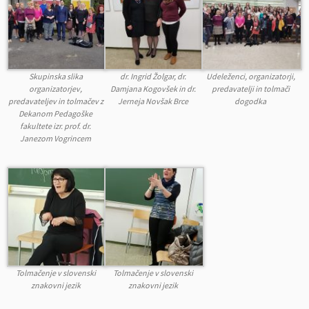
Skupinska slika
dr. Ingrid Žolgar, dr.
Udeleženci, organizatorji,
organizatorjev,
Damjana Kogovšek in dr.
predavatelji in tolmači
predavateljev in tolmačev z
Jerneja Novšak Brce
dogodka
Dekanom Pedagoške
fakultete izr. prof. dr.
Janezom Vogrincem
Tolmačenje v slovenski
Tolmačenje v slovenski
znakovni jezik
znakovni jezik