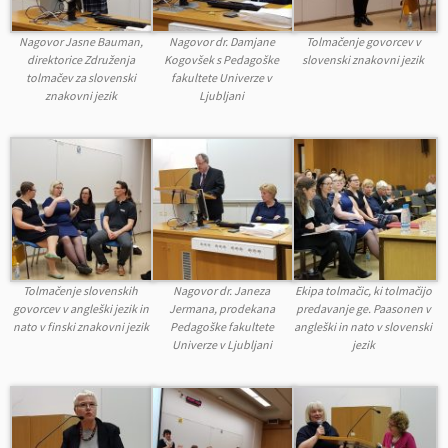
Nagovor Jasne Bauman,
Nagovor dr. Damjane
Tolmačenje govorcev v
direktorice Združenja
Kogovšek s Pedagoške
slovenski znakovni jezik
tolmačev za slovenski
fakultete Univerze v
znakovni jezik
Ljubljani
Tolmačenje slovenskih
Nagovor dr. Janeza
Ekipa tolmačic, ki tolmačijo
govorcev v angleški jezik in
Jermana, prodekana
predavanje ge. Paasonen v
nato v finski znakovni jezik
Pedagoške fakultete
angleški in nato v slovenski
Univerze v Ljubljani
jezik