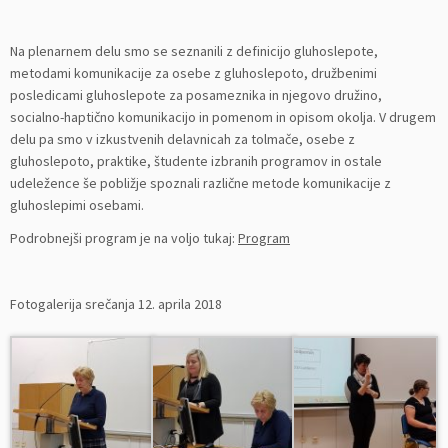
Na plenarnem delu smo se seznanili z definicijo gluhoslepote,
metodami komunikacije za osebe z gluhoslepoto, družbenimi
posledicami gluhoslepote za posameznika in njegovo družino,
socialno-haptično komunikacijo in pomenom in opisom okolja. V drugem
delu pa smo v izkustvenih delavnicah za tolmače, osebe z
gluhoslepoto, praktike, študente izbranih programov in ostale
udeležence še pobližje spoznali različne metode komunikacije z
gluhoslepimi osebami.
Podrobnejši program je na voljo tukaj:
Program
Fotogalerija srečanja 12. aprila 2018