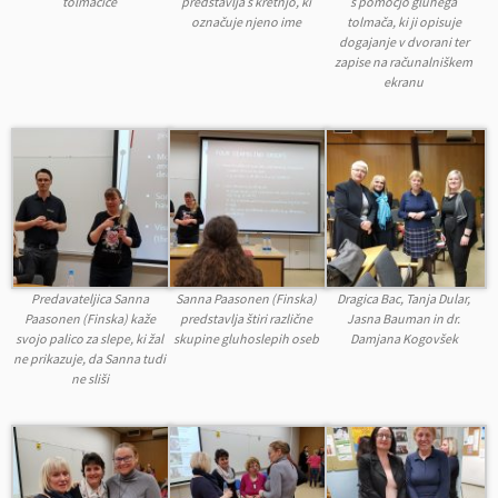
tolmačice
predstavlja s kretnjo, ki
s pomočjo gluhega
označuje njeno ime
tolmača, ki ji opisuje
dogajanje v dvorani ter
zapise na računalniškem
ekranu
Predavateljica Sanna
Sanna Paasonen (Finska)
Dragica Bac, Tanja Dular,
Paasonen (Finska) kaže
predstavlja štiri različne
Jasna Bauman in dr.
svojo palico za slepe, ki žal
skupine gluhoslepih oseb
Damjana Kogovšek
ne prikazuje, da Sanna tudi
ne sliši