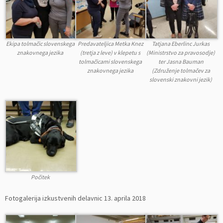
Ekipa tolmačic slovenskega
Predavateljica Metka Knez
Tatjana Eberlinc Jurkas
znakovnega jezika
(tretja z leve) v klepetu s
(Ministrstvo za pravosodje)
tolmačicami slovenskega
ter Jasna Bauman
znakovnega jezika
(Združenje tolmačev za
slovenski znakovni jezik)
Počitek
Fotogalerija izkustvenih delavnic 13. aprila 2018