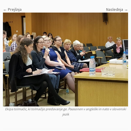
← Prejšnja
Naslednja →
Ekipa tolmačic, ki tolmačijo predavanje ge. Paasonen v angleški in nato v slovenski
jezik