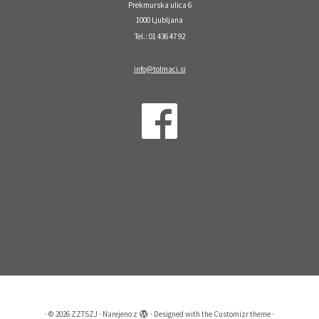
Prekmurska ulica 6
1000 Ljubljana
Tel.: 01 436 47 92
info@tolmaci.si
·
© 2026
ZZTSZJ
·
Narejeno z
·
Designed with the
Customizr theme
·