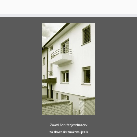
Zavod Združenje tolmačev
za slovenski znakovni jezik