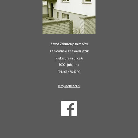
Zavod Združenje tolmačev
za slovenski znakovni jezik
Prekmurska ulica 6
1000 Ljubljana
Tel.: 01 436 47 92
info@tolmaci.si