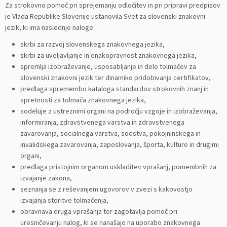
Za strokovno pomoč pri sprejemanju odločitev in pri pripravi predpisov
je Vlada Republike Slovenije ustanovila Svet za slovenski znakovni
jezik, ki ima naslednje naloge:
skrbi za razvoj slovenskega znakovnega jezika,
skrbi za uveljavljanje in enakopravnost znakovnega jezika,
spremlja izobraževanje, usposabljanje in delo tolmačev za
slovenski znakovni jezik ter dinamiko pridobivanja certifikatov,
predlaga spremembo kataloga standardov strokovnih znanj in
spretnosti za tolmača znakovnega jezika,
sodeluje z ustreznimi organi na področju vzgoje in izobraževanja,
informiranja, zdravstvenega varstva in zdravstvenega
zavarovanja, socialnega varstva, sodstva, pokojninskega in
invalidskega zavarovanja, zaposlovanja, športa, kulture in drugimi
organi,
predlaga pristojnim organom uskladitev vprašanj, pomembnih za
izvajanje zakona,
seznanja se z reševanjem ugovorov v zvezi s kakovostjo
izvajanja storitve tolmačenja,
obravnava druga vprašanja ter zagotavlja pomoč pri
uresničevanju nalog, ki se nanašajo na uporabo znakovnega