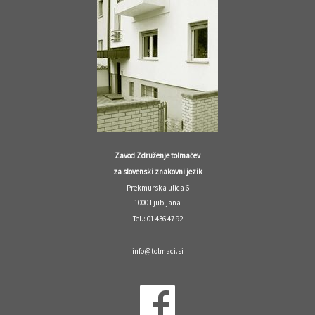
Zavod Združenje tolmačev
za slovenski znakovni jezik
Prekmurska ulica 6
1000 Ljubljana
Tel.: 01 436 47 92
info@tolmaci.si