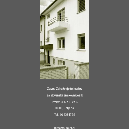
Zavod Združenje tolmačev
za slovenski znakovni jezik
Prekmurska ulica 6
1000 Ljubljana
Tel.: 01 436 47 92
info@tolmaci.si