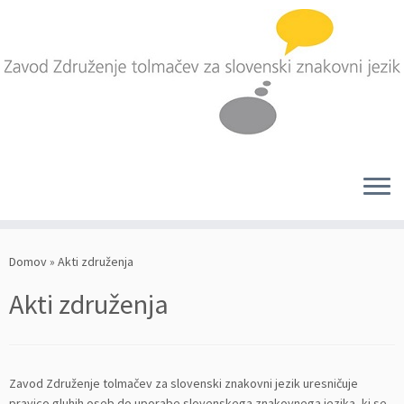
Skoči
na
Domov
»
Akti združenja
vsebino
Akti združenja
Zavod Združenje tolmačev za slovenski znakovni jezik uresničuje
pravico gluhih oseb do uporabe slovenskega znakovnega jezika, ki se