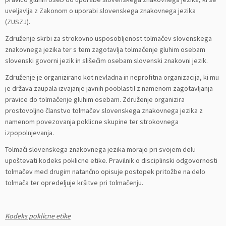
uveljavlja z Zakonom o uporabi slovenskega znakovnega jezika
(ZUSZJ).
Združenje skrbi za strokovno usposobljenost tolmačev slovenskega
znakovnega jezika ter s tem zagotavlja tolmačenje gluhim osebam
slovenski govorni jezik in slišečim osebam slovenski znakovni jezik.
Združenje je organizirano kot nevladna in neprofitna organizacija, ki mu
je država zaupala izvajanje javnih pooblastil z namenom zagotavljanja
pravice do tolmačenje gluhim osebam. Združenje organizira
prostovoljno članstvo tolmačev slovenskega znakovnega jezika z
namenom povezovanja poklicne skupine ter strokovnega
izpopolnjevanja.
Tolmači slovenskega znakovnega jezika morajo pri svojem delu
upoštevati kodeks poklicne etike. Pravilnik o disciplinski odgovornosti
tolmačev med drugim natančno opisuje postopek pritožbe na delo
tolmača ter opredeljuje kršitve pri tolmačenju.
Kodeks poklicne etike