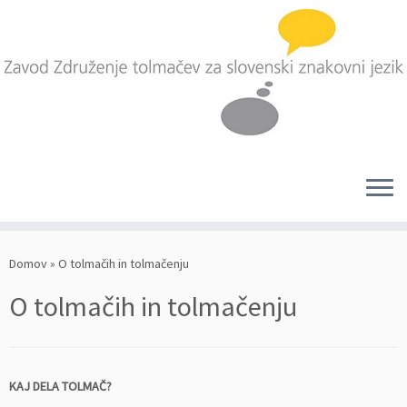
Skoči
na
Domov
»
O tolmačih in tolmačenju
vsebino
O tolmačih in tolmačenju
KAJ DELA TOLMAČ?