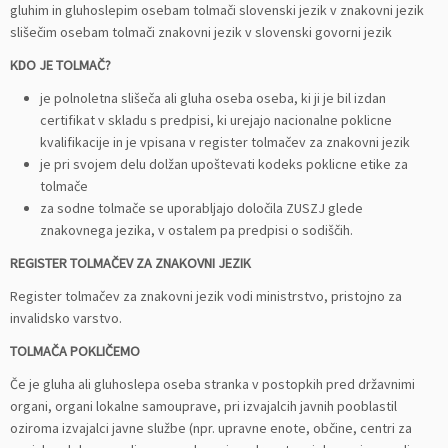
gluhim in gluhoslepim osebam tolmači slovenski jezik v znakovni jezik
slišečim osebam tolmači znakovni jezik v slovenski govorni jezik
KDO JE TOLMAČ?
je polnoletna slišeča ali gluha oseba oseba, ki ji je bil izdan
certifikat v skladu s predpisi, ki urejajo nacionalne poklicne
kvalifikacije in je vpisana v register tolmačev za znakovni jezik
je pri svojem delu dolžan upoštevati kodeks poklicne etike za
tolmače
za sodne tolmače se uporabljajo določila ZUSZJ glede
znakovnega jezika, v ostalem pa predpisi o sodiščih.
REGISTER TOLMAČEV ZA ZNAKOVNI JEZIK
Register tolmačev za znakovni jezik vodi ministrstvo, pristojno za
invalidsko varstvo.
TOLMAČA POKLIČEMO
Če je gluha ali gluhoslepa oseba stranka v postopkih pred državnimi
organi, organi lokalne samouprave, pri izvajalcih javnih pooblastil
oziroma izvajalci javne službe (npr. upravne enote, občine, centri za