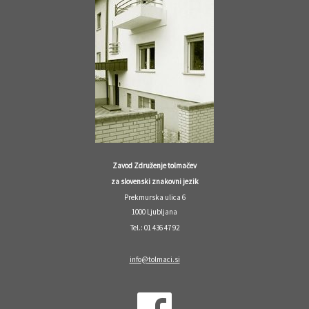
Zavod Združenje tolmačev
za slovenski znakovni jezik
Prekmurska ulica 6
1000 Ljubljana
Tel.: 01 436 47 92
info@tolmaci.si