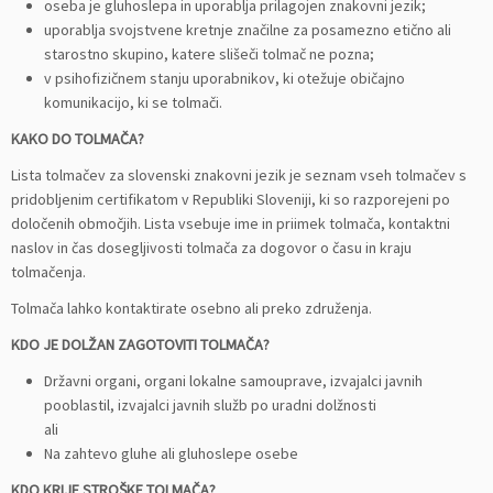
oseba je gluhoslepa in uporablja prilagojen znakovni jezik;
uporablja svojstvene kretnje značilne za posamezno etično ali
starostno skupino, katere slišeči tolmač ne pozna;
v psihofizičnem stanju uporabnikov, ki otežuje običajno
komunikacijo, ki se tolmači.
KAKO DO TOLMAČA?
Lista tolmačev za slovenski znakovni jezik je seznam vseh tolmačev s
pridobljenim certifikatom v Republiki Sloveniji, ki so razporejeni po
določenih območjih. Lista vsebuje ime in priimek tolmača, kontaktni
naslov in čas dosegljivosti tolmača za dogovor o času in kraju
tolmačenja.
Tolmača lahko kontaktirate osebno ali preko združenja.
KDO JE DOLŽAN ZAGOTOVITI TOLMAČA?
Državni organi, organi lokalne samouprave, izvajalci javnih
pooblastil, izvajalci javnih služb po uradni dolžnosti
ali
Na zahtevo gluhe ali gluhoslepe osebe
KDO KRIJE STROŠKE TOLMAČA?