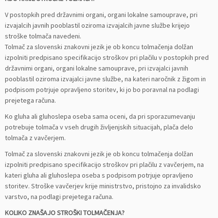
V postopkih pred državnimi organi, organi lokalne samouprave, pri
izvajalcih javnih pooblastil oziroma izvajalcih javne službe krijejo
stroške tolmača navedeni.
Tolmač za slovenski znakovni jezik je ob koncu tolmačenja dolžan
izpolniti predpisano specifikacijo stroškov pri plačilu v postopkih pred
državnimi organi, organi lokalne samouprave, pri izvajalci javnih
pooblastil oziroma izvajalci javne službe, na kateri naročnik z žigom in
podpisom potrjuje opravljeno storitev, ki jo bo poravnal na podlagi
prejetega računa.
Ko gluha ali gluhoslepa oseba sama oceni, da pri sporazumevanju
potrebuje tolmača v vseh drugih življenjskih situacijah, plača delo
tolmača z vavčerjem.
Tolmač za slovenski znakovni jezik je ob koncu tolmačenja dolžan
izpolniti predpisano specifikacijo stroškov pri plačilu z vavčerjem, na
kateri gluha ali gluhoslepa oseba s podpisom potrjuje opravljeno
storitev. Stroške vavčerjev krije ministrstvo, pristojno za invalidsko
varstvo, na podlagi prejetega računa.
KOLIKO ZNAŠAJO STROŠKI TOLMAČENJA?