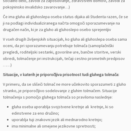
socialno delo, zavodi za zaposlovanje, zdravstveni domovi, zavodi za
pokojninsko invalidsko zavarovanje…)
Če ima gluha ali gluhoslepa oseba status dijaka ali študenta razen, če se
ji na podlagi individualiziranega načrta omogoči sporazumevanje na
drugačen način, ki je za gluho ali gluhoslepo osebo sprejemljiv
V vseh drugih življenjskih situacijah, ko gluha ali gluhoslepa oseba sama
oceni, da pri sporazumevanju potrebuje tolmača (samoplačniški
pregledi, roditeljski sestanki, govorilne ure, bančne storitve, verski
obredi, tolmačenje pri instrukcijah, tečaji cestno prometnih predpisov
……)
Situacije, v katerih je priporočljiva prisotnost tudi gluhega tolmača:
V primeru, da se slišeči tolmač ne more učinkovito sporazumeti z gluho
stranko, je priporočljivo sodelovanje z gluhim tolmačem. Situacije
tolmačenja s pomočjo gluhega tolmača so praviloma naslednje:
gluha oseba uporablja svojstvene kretnje ali kretnje, ki so
edinstvene za eno družino;
uporablja tuji znakovni jezik ali mednarodno kretnjo;
ima minimalne ali omejene jezikovne spretnosti;