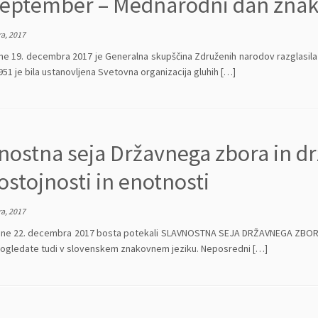
september – Mednarodni dan znak
a, 2017
dne 19. decembra 2017 je Generalna skupščina Združenih narodov razglasil
951 je bila ustanovljena Svetovna organizacija gluhih […]
nostna seja Državnega zbora in d
stojnosti in enotnosti
a, 2017
dne 22. decembra 2017 bosta potekali SLAVNOSTNA SEJA DRŽAVNEGA ZBO
ko ogledate tudi v slovenskem znakovnem jeziku. Neposredni […]