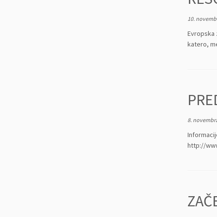
10. novembr
Evropska z
katero, m
PRE
8. novembra
Informaci
http://www
ZAČ