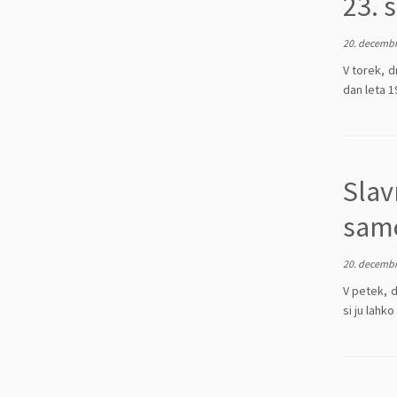
23. 
20. decembr
V torek, 
dan leta 1
Slav
samo
20. decembr
V petek, 
si ju lah