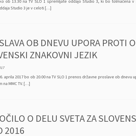
ko ob 13.30 na TV SLO 1 spremljate oddajo Studio 3, ki bo tolmačena v s
daja Studio 3 je v celoti […]
SLAVA OB DNEVU UPORA PROTI 
VENSKI ZNAKOVNI JEZIK
017
26. aprila 2017 bo ob 20.00 na TV SLO 1 prenos državne proslave ob dnevu u
m na MMC TV. […]
OČILO O DELU SVETA ZA SLOVENS
O 2016