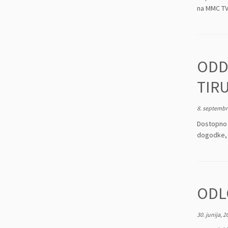
na MMC TV
ODD
TIR
8. septembr
Dostopno 
dogodke, 
ODL
30. junija, 2