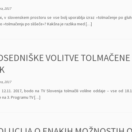
a, 2017
i, v slovenskem prostoru se vse bolj uporablja izraz »tolmačenje po gluh
o »tolmačenju po slišeče«? Kakšna je razlika med […]
DSEDNIŠKE VOLITVE TOLMAČENE 
IK
a, 2017
, 12.11. 2017, bodo na TV Slovenija tolmačili volilne oddaje – vse od 1
e na 3. Programu TV […]
OLUCIJA O ENAKIH MOŽNOSTIH 