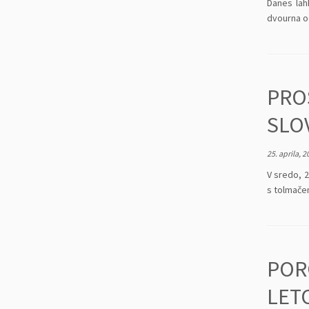
Danes lah
dvourna od
PRO
SLO
25. aprila, 2
V sredo, 
s tolmače
POR
LET