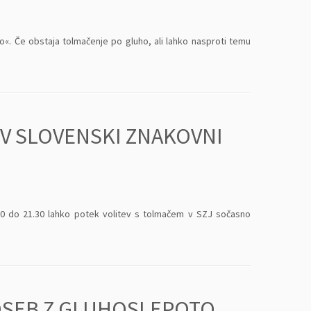
o«. Če obstaja tolmačenje po gluho, ali lahko nasproti temu
V SLOVENSKI ZNAKOVNI
8.10 do 21.30 lahko potek volitev s tolmačem v SZJ sočasno
OSEB Z GLUHOSLEPOTO