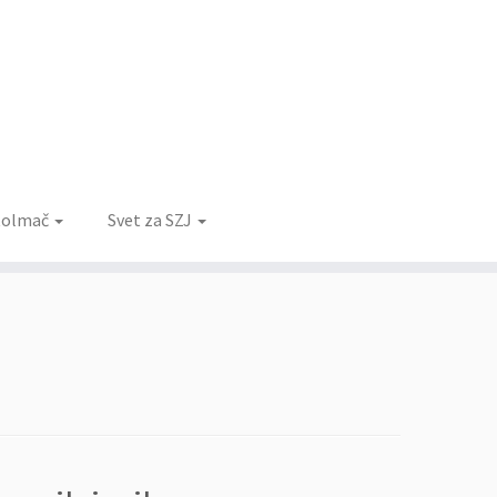
 tolmač
Svet za SZJ