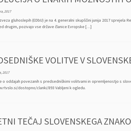
a, 2017
veza gluhoslepih (EDbU) je na 4. generalni skupščini junija 2017 sprejela 
ed drugim, pozivajo vse države članice Evropske […]
DSEDNIŠKE VOLITVE V SLOVENS
, 2017
je o oddajah povezanih s predsedniškimi volitvami in opremljenostjo s sl
.rtvslo.si/dostopno/clanki/893 Vabljeni k ogledu.
ETNI TEČAJ SLOVENSKEGA ZNAKO