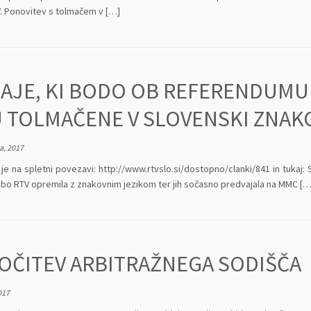
. Ponovitev s tolmačem v […]
AJE, KI BODO OB REFERENDUMU
U TOLMAČENE V SLOVENSKI ZNAKO
a, 2017
je na spletni povezavi: http://www.rtvslo.si/dostopno/clanki/841 in tuka
bo RTV opremila z znakovnim jezikom ter jih sočasno predvajala na MMC […
OČITEV ARBITRAŽNEGA SODIŠČA
017