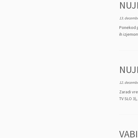
NUJ
13. decembr
Ponekod po
ih izjemom
NUJ
12. decembr
Zaradi vr
TV SLO 3),
VAB