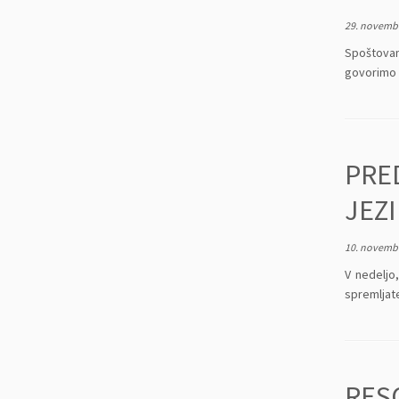
29. novembr
Spoštovan
govorimo 
PRE
JEZ
10. novembr
V nedeljo
spremljat
RES