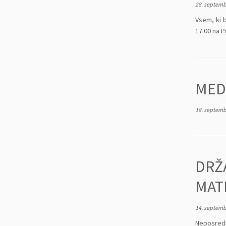
28. septemb
Vsem, ki 
17.00 na P
MED
18. septemb
DRŽ
MAT
14. septemb
Neposredni