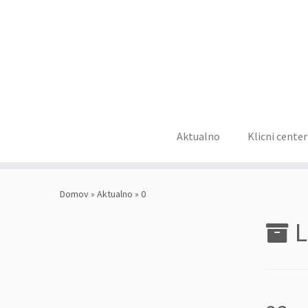
Aktualno
Klicni center
Skoči
na
Domov
»
Aktualno
»
0
vsebino
L