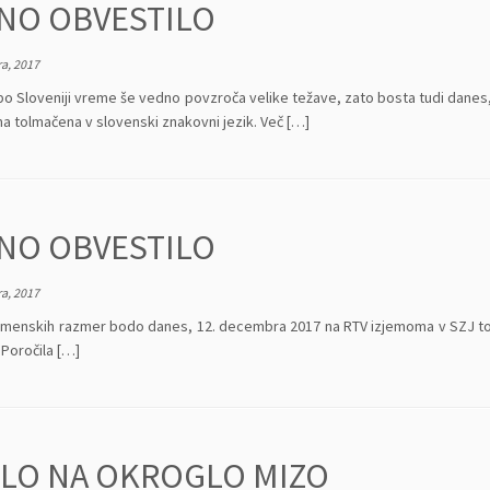
NO OBVESTILO
a, 2017
 Sloveniji vreme še vedno povzroča velike težave, zato bosta tudi danes, 
a tolmačena v slovenski znakovni jezik. Več […]
NO OBVESTILO
a, 2017
emenskih razmer bodo danes, 12. decembra 2017 na RTV izjemoma v SZJ tolma
 Poročila […]
ILO NA OKROGLO MIZO