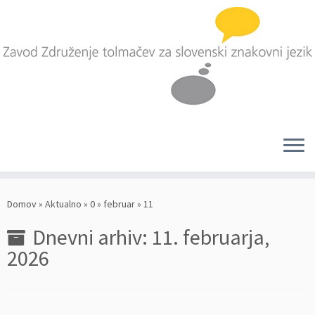
Skoči
na
Domov
»
Aktualno
»
0
»
februar
»
11
vsebino
Dnevni arhiv:
11. februarja,
2026