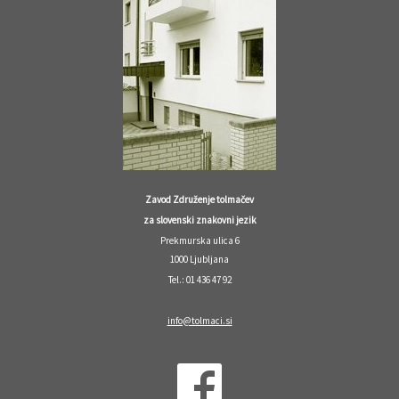
Zavod Združenje tolmačev
za slovenski znakovni jezik
Prekmurska ulica 6
1000 Ljubljana
Tel.: 01 436 47 92
info@tolmaci.si