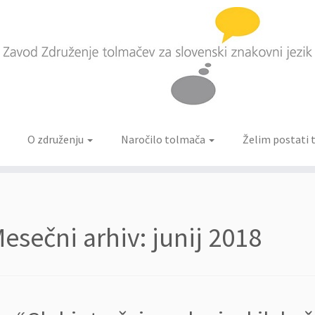
O združenju
Naročilo tolmača
Želim postati
esečni arhiv:
junij 2018