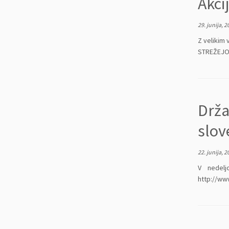
Akci
29. junija, 2
Z velikim 
STREŽEJO 
Drža
slov
22. junija, 2
V nedelj
http://ww