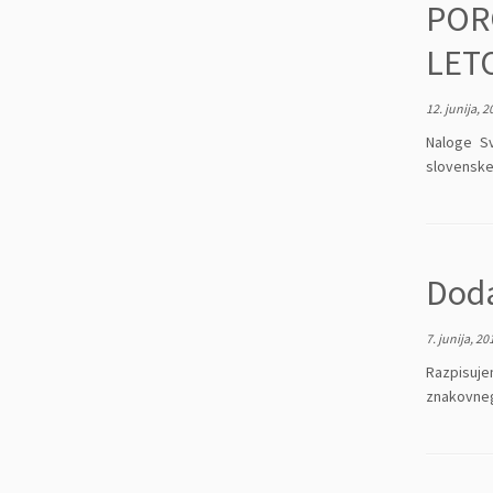
POR
LET
12. junija, 2
Naloge Sv
slovenske
Doda
7. junija, 20
Razpisuje
znakovnega