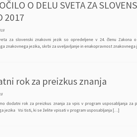
OČILO O DELU SVETA ZA SLOVENS
O 2017
018
eta za slovenski znakovni jezik so opredeljene v 24. členu Zakona o
ga znakovnega jezika, skrbi za uveljavljanje in enakopravnost znakovnega j
tni rok za preizkus znanja
18
mo dodatni rok za preizkus znanja za vpis v program usposabljanja za p
 jezika Vsi tisti, ki se želite vpisati v program usposabljanja […]