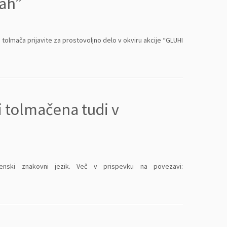
čah”
tolmača prijavite za prostovoljno delo v okviru akcije “GLUHI
 tolmačena tudi v
enski znakovni jezik. Več v prispevku na povezavi: