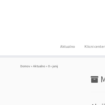
Aktualno
Klicni center
Skoči
na
Domov
»
Aktualno
»
0
»
junij
vsebino
M