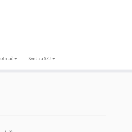
 tolmač
Svet za SZJ