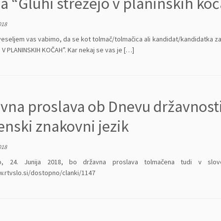
ja “Gluhi strežejo v planinskih ko
018
veseljem vas vabimo, da se kot tolmač/tolmačica ali kandidat/kandidatka za 
V PLANINSKIH KOČAH”. Kar nekaj se vas je […]
vna proslava ob Dnevu državnosti
enski znakovni jezik
018
o, 24. Junija 2018, bo državna proslava tolmačena tudi v slov
w.rtvslo.si/dostopno/clanki/1147