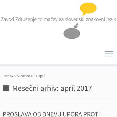
Skoči
na
Domov
»
Aktualno
»
0
»
april
vsebino
Mesečni arhiv:
april 2017
PROSLAVA OB DNEVU UPORA PROTI