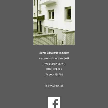
Zavod Združenje tolmačev
za slovenski znakovni jezik
Prekmurska ulica 6
1000 Ljubljana
Tel.: 01 436 47 92
info@tolmaci.si