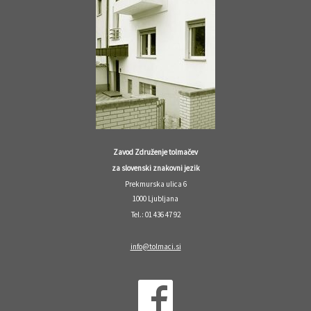
Zavod Združenje tolmačev
za slovenski znakovni jezik
Prekmurska ulica 6
1000 Ljubljana
Tel.: 01 436 47 92
info@tolmaci.si