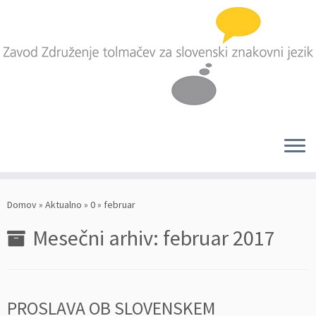
Skoči
na
Domov
»
Aktualno
»
0
»
februar
vsebino
Mesečni arhiv:
februar 2017
PROSLAVA OB SLOVENSKEM