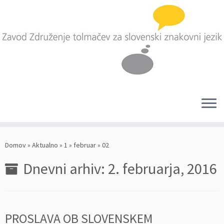
Skoči
na
Domov
»
Aktualno
»
1
»
februar
»
02
vsebino
Dnevni arhiv:
2. februarja, 2016
PROSLAVA OB SLOVENSKEM