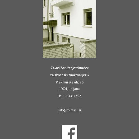
Zavod Združenje tolmačev
za slovenski znakovni jezik
Prekmurska ulica 6
1000 Ljubljana
Tel.: 01 436 47 92
info@tolmaci.si