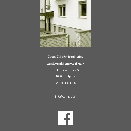
Zavod Združenje tolmačev
za slovenski znakovni jezik
Prekmurska ulica 6
1000 Ljubljana
Tel.: 01 436 47 92
info@tolmaci.si