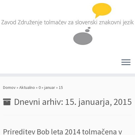
Skoči
na
Domov
»
Aktualno
»
0
»
januar
»
15
vsebino
Dnevni arhiv:
15. januarja, 2015
Prireditev Bob leta 2014 tolmačena v