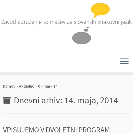
Skoči
na
Domov
»
Aktualno
»
0
»
maj
»
14
vsebino
Dnevni arhiv:
14. maja, 2014
VPISUJEMO V DVOLETNI PROGRAM