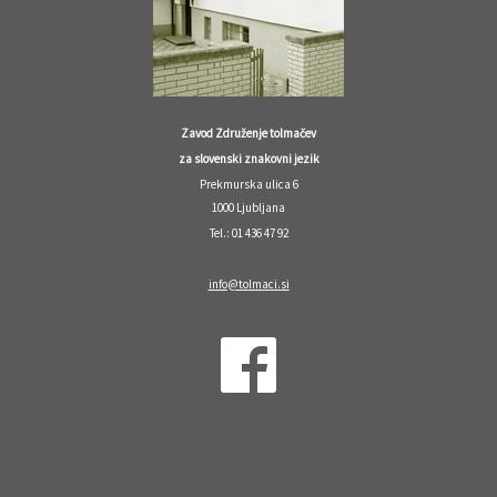
Zavod Združenje tolmačev
za slovenski znakovni jezik
Prekmurska ulica 6
1000 Ljubljana
Tel.: 01 436 47 92
info@tolmaci.si