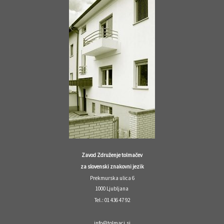
Zavod Združenje tolmačev
za slovenski znakovni jezik
Prekmurska ulica 6
1000 Ljubljana
Tel.: 01 436 47 92
info@tolmaci.si