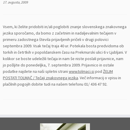
17. avgusta, 2009
Vsem, ki želite pridobiti in/ali poglobiti znanje slovenskega znakovnega
jezika sporočamo, da bomo z začetnim in nadaljevalnim tečajem v
primeru zadostnega števila prijavljenih pričeli v drugi polovici
septembra 2009. Vsak tečaj traja 40 ur. Potekala bosta predvidoma ob
torkih in četrtkih v popoldanskem času na Prekmurski ulici 6 v Ljubljani. V
kolikor se boste udeležili tečaja in nam še niste poslali prijavnice, nam
jo pošljite do ponedeljka, 7. septembra 2009. Prijavnico in ostale
podatke najdete na naši spletni strani
www.tolmaci.si
pod
ŽELIM
POSTATI TOLMAČ / Tečaji znakovnega jezika
. Več informacij o vpisu in
plačilnih pogojih dobite tudi na našem telefonu 01/ 436 47 92.