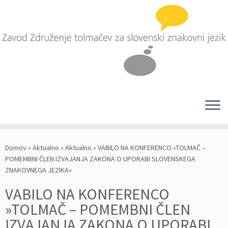
Skoči
na
Domov
»
Aktualno
»
Aktualno
»
VABILO NA KONFERENCO »TOLMAČ –
vsebino
POMEMBNI ČLEN IZVAJANJA ZAKONA O UPORABI SLOVENSKEGA
ZNAKOVNEGA JEZIKA«
VABILO NA KONFERENCO
»TOLMAČ – POMEMBNI ČLEN
IZVAJANJA ZAKONA O UPORABI