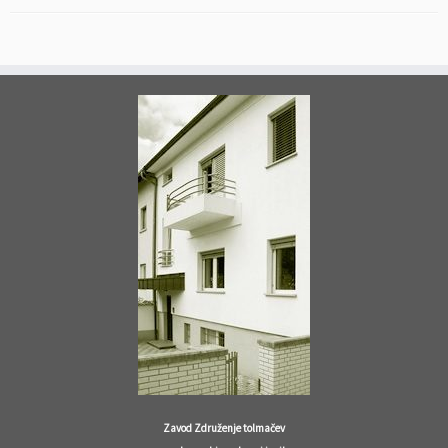
Zavod Združenje tolmačev