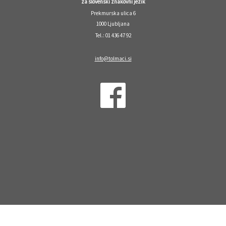
za slovenski znakovni jezik
Prekmurska ulica 6
1000 Ljubljana
Tel.: 01 436 47 92
info@tolmaci.si