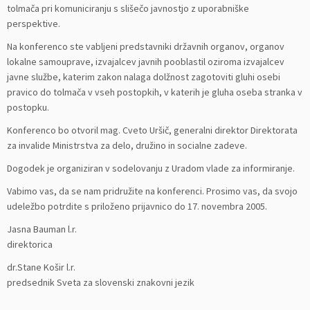
tolmača pri komuniciranju s slišečo javnostjo z uporabniške
perspektive.
Na konferenco ste vabljeni predstavniki državnih organov, organov
lokalne samouprave, izvajalcev javnih pooblastil oziroma izvajalcev
javne službe, katerim zakon nalaga dolžnost zagotoviti gluhi osebi
pravico do tolmača v vseh postopkih, v katerih je gluha oseba stranka v
postopku.
Konferenco bo otvoril mag. Cveto Uršič, generalni direktor Direktorata
za invalide Ministrstva za delo, družino in socialne zadeve.
Dogodek je organiziran v sodelovanju z Uradom vlade za informiranje.
Vabimo vas, da se nam pridružite na konferenci. Prosimo vas, da svojo
udeležbo potrdite s priloženo prijavnico do 17. novembra 2005.
Jasna Bauman l.r.
direktorica
dr.Stane Košir l.r.
predsednik Sveta za slovenski znakovni jezik