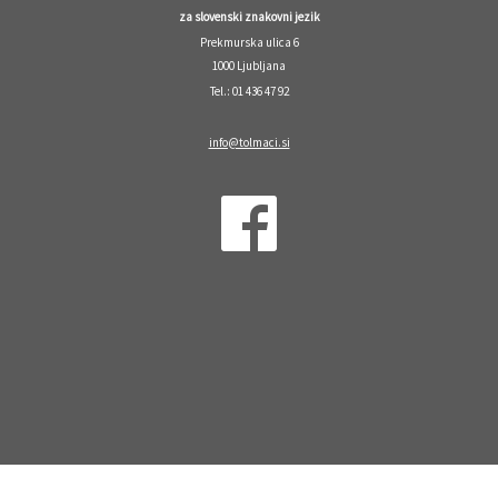
za slovenski znakovni jezik
Prekmurska ulica 6
1000 Ljubljana
Tel.: 01 436 47 92
info@tolmaci.si