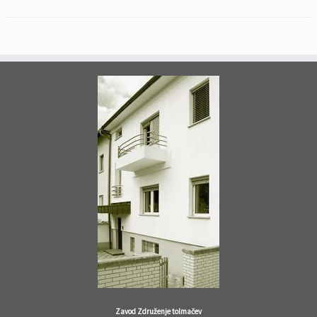
Zavod Združenje tolmačev