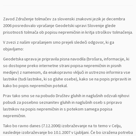
Zavod Združenje tolmačev za slovenski znakovni jezik je decembra
2006 posredovalo vprašanje Geodetski upravi Slovenije glede
prisotnosti tolmača ob popisu nepremičnin in kritja stroškov tolmačenja.
V zvezi z našim vprašanjem smo prejeli sledeči odgovor, ki ga
objavljamo:
Geodetska uprava je pripravila pisna navodila (brošura, informacije, ki
so dostopne preko internetne strani popisa nepremičnin in pisnih
medijev) z namenom, da enakopravno vključi in ustrezno informira vse
lastnike (tudi lastnike, ki so gluhe osebe), kako se na popis pripraviti in
kako bo popis nepremičnin potekal.
Prav tako smo se na pobudo Društev gluhih in naglušnih odzvali njihovi
pobudi za posebno seznanitev gluhih in naglušnih oseb s pripravo
lastnikov na popis nepremičnin in s potekom samega popisa
nepremičnin.
Tako bo ravno danes (7.12.2006) izobraževanje na to temo v Celju,
naslednje izobraževanje bo 10.1.2007 v Ljubljani. Če bo izražena potreba