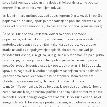
še po kakšnem izobraževanju na dodatnih lokacijah na temo popisa
nepremičnin, se bomo z veseljem odzvali.
Vsi lastniki imajo možnost izvesti popis nepremičnin tako, da jih obišče
popisovalec in skupaj izpolnijo prednatisnjene popisne obrazce ali pa
da se odločijo za samopopis (v ta namen smo pripravili pisna navodila).
Če pa se gluha oseba kot lastnik odloči za popis s pomočjo
popisovalca, stik lastnika s popisovalcem poteka v praksi v skladu z
metodologijo popisa nepremičnin tako, da oba bereta vzporedno
kratka navodila za izpolnjevanje popisnih obrazcev. Ponavadi je
prisotna tudi oseba, ki ni gluha, ki je gluhi osebi v pomoč. Če pa bi prišlo
do situacije, da navkljub vsem tem prilagojenim tehnikam popisa ni
mogoče izvesti, bi popisovalec tak postopek prekinil in bi Geodetska
uprava RS zagotovila izvedbo postopka v kasnejšem času s tolmačem
(predvidoma zaradi ekonomičnosti postopka v istem časovnem
obdobju zaporedoma več gluhih oseb, ki so lastniki, z enim
tolmačem).To pomeni da, če se bo pojavila potreba po tolmaču, bomo
zaradi racionalizacije stroškov počakali na nekaj takih primerov in nato
na podlagi predhodnega dogovora z lastniki, ki so gluhe osebe, najeli
enega tolmača, ki bo skupaj s popšisovalcem, ki bo obiskal te osebe,