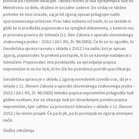
potoval po različnih lokacijah. Takšna rešitev je bila sprejemljiva tudi na
Ministrstvu za delo, družino in socialne zadeve. Do sedaj se takšne
potrebe še niso izrazile, saj je bil zgoraj opisan prilagojen način
sporazumevanja ustrezen. Prav tako nobena od oseb, ki so lastniki in
gluhi še ni predložila popisovalcu na vpogled dokumenta, s katerim mu
je priznana pravica do tolmača (12. člen Zakona o uporabi slovenskega
znakovnega jezika – ZUSZJ (Ur.l. RS, št. 96/2002). Če bi se to zgodilo, bi
Geodetska uprava ravnala v skladu z ZUSZJ na način, kot je opisan
zgoraj, popisovalec bi prekinil postopek, ki bi se kasneje nadaljeval s
tolmačem. Popisovalec ima pooblastilo za opravljanje popisa
nepremičnin in on bo tisti, ki bo (če bo potrebno) potrdil specifikacijo.
Geodetska uprava je v skladu z zgoraj navedenim izvedla vse, da je v
skladu z 11. členom Zakona o uporabi slovenskega znakovnega jezika –
ZUSZJ (Ur.l. RS, št. 96/2002) tehniko popisa nepremičnin prilagodila tudi
gluhim osebam, kar se izkazuje tudi pri dosedanjem poteku popisa
nepremičnin, kjer zahtev za prisotnost tolmačev v skladu z 12. členom
ZUSZJ še nismo prejeli. Če pa bi jih, pa bi postopali na zgoraj omenjeni
način.
Služba združenja