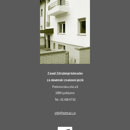
Zavod Združenje tolmačev
za slovenski znakovni jezik
Prekmurska ulica 6
1000 Ljubljana
Tel.: 01 436 47 92
info@tolmaci.si