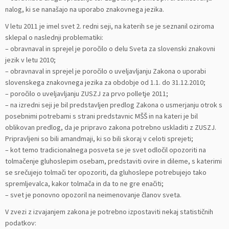
nalog, ki se nanašajo na uporabo znakovnega jezika.
V letu 2011 je imel svet 2. redni seji, na katerih se je seznanil oziroma
sklepal o naslednji problematiki:
– obravnaval in sprejel je poročilo o delu Sveta za slovenski znakovni
jezik v letu 2010;
– obravnaval in sprejel je poročilo o uveljavljanju Zakona o uporabi
slovenskega znakovnega jezika za obdobje od 1.1. do 31.12.2010;
– poročilo o uveljavljanju ZUSZJ za prvo polletje 2011;
– na izredni seji je bil predstavljen predlog Zakona o usmerjanju otrok s
posebnimi potrebami s strani predstavnic MŠŠ in na kateri je bil
oblikovan predlog, da je pripravo zakona potrebno uskladiti z ZUSZJ.
Pripravljeni so bili amandmaji, ki so bili skoraj v celoti sprejeti;
– kot temo tradicionalnega posveta se je svet odločil opozoriti na
tolmačenje gluhoslepim osebam, predstaviti ovire in dileme, s katerimi
se srečujejo tolmači ter opozoriti, da gluhoslepe potrebujejo tako
spremljevalca, kakor tolmača in da to ne gre enačiti;
– svet je ponovno opozoril na neimenovanje članov sveta.
V zvezi z izvajanjem zakona je potrebno izpostaviti nekaj statističnih
podatkov: