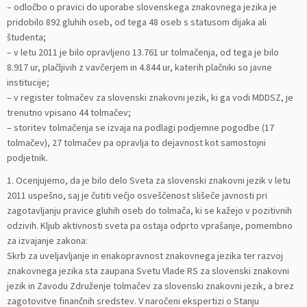
– odločbo o pravici do uporabe slovenskega znakovnega jezika je
pridobilo 892 gluhih oseb, od tega 48 oseb s statusom dijaka ali
študenta;
– v letu 2011 je bilo opravljeno 13.761 ur tolmačenja, od tega je bilo
8.917 ur, plačljivih z vavčerjem in 4.844 ur, katerih plačniki so javne
institucije;
– v register tolmačev za slovenski znakovni jezik, ki ga vodi MDDSZ, je
trenutno vpisano 44 tolmačev;
– storitev tolmačenja se izvaja na podlagi podjemne pogodbe (17
tolmačev), 27 tolmačev pa opravlja to dejavnost kot samostojni
podjetnik.
1. Ocenjujemo, da je bilo delo Sveta za slovenski znakovni jezik v letu
2011 uspešno, saj je čutiti večjo osveščenost slišeče javnosti pri
zagotavljanju pravice gluhih oseb do tolmača, ki se kažejo v pozitivnih
odzivih. Kljub aktivnosti sveta pa ostaja odprto vprašanje, pomembno
za izvajanje zakona:
Skrb za uveljavljanje in enakopravnost znakovnega jezika ter razvoj
znakovnega jezika sta zaupana Svetu Vlade RS za slovenski znakovni
jezik in Zavodu Združenje tolmačev za slovenski znakovni jezik, a brez
zagotovitve finančnih sredstev. V naročeni ekspertizi o Stanju