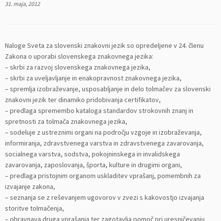
31. maja, 2012
Naloge Sveta za slovenski znakovni jezik so opredeljene v 24. členu
Zakona o uporabi slovenskega znakovnega jezika:
– skrbi za razvoj slovenskega znakovnega jezika,
– skrbi za uveljavljanje in enakopravnost znakovnega jezika,
– spremlja izobraževanje, usposabljanje in delo tolmačev za slovenski
znakovni jezik ter dinamiko pridobivanja certifikatov,
– predlaga spremembo kataloga standardov strokovnih znanj in
spretnosti za tolmača znakovnega jezika,
– sodeluje z ustreznimi organi na področju vzgoje in izobraževanja,
informiranja, zdravstvenega varstva in zdravstvenega zavarovanja,
socialnega varstva, sodstva, pokojninskega in invalidskega
zavarovanja, zaposlovanja, športa, kulture in drugimi organi,
– predlaga pristojnim organom uskladitev vprašanj, pomembnih za
izvajanje zakona,
– seznanja se z reševanjem ugovorov v zvezi s kakovostjo izvajanja
storitve tolmačenja,
– obravnava druga vprašanja ter zagotavlja pomoč pri uresničevanju