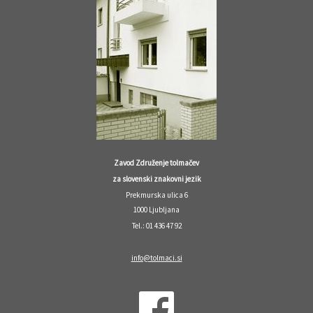
Zavod Združenje tolmačev
za slovenski znakovni jezik
Prekmurska ulica 6
1000 Ljubljana
Tel.: 01 436 47 92
info@tolmaci.si