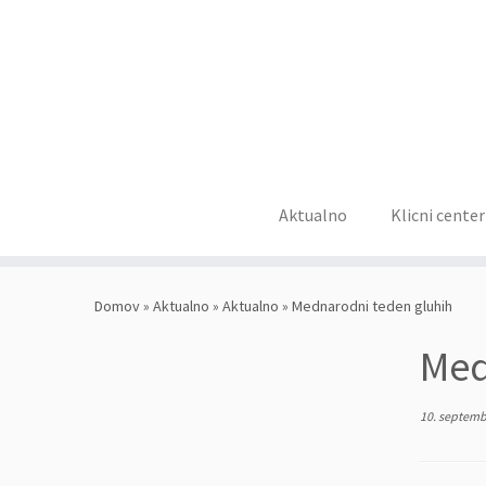
Aktualno
Klicni center
Skoči
na
Domov
»
Aktualno
»
Aktualno
»
Mednarodni teden gluhih
vsebino
Med
10. septemb