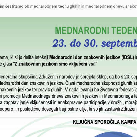
im čestitamo ob mednarodnem tednu gluhih in mednarodnem dnevu znakovn