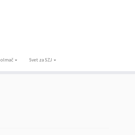
 tolmač
Svet za SZJ