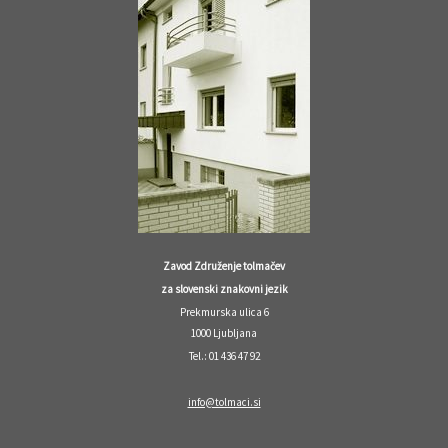
Zavod Združenje tolmačev
za slovenski znakovni jezik
Prekmurska ulica 6
1000 Ljubljana
Tel.: 01 436 47 92
info@tolmaci.si