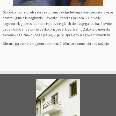
Globoko nas je pretresla vest o smrti dolgoletnega predsednika Zveze
društev gluhih in naglušnih Slovenije Francija Planinca. Bil je velik
zagovornik gluhe skupnosti in pravice gluhih do svojega jezika. S svojo
vztrajnostjo in delom je veliko prispeval k sprejemu Zakona o uporabi
slovenskega znakovnega jezika, ki je bil sprejet v njegovem mandatu.
Ohranili ga bomo v trajnem spominu. Družini izrekamo iskreno sožalje