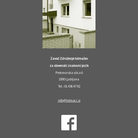
Zavod Združenje tolmačev
za slovenski znakovni jezik
Prekmurska ulica 6
1000 Ljubljana
Tel.: 01 436 47 92
info@tolmaci.si