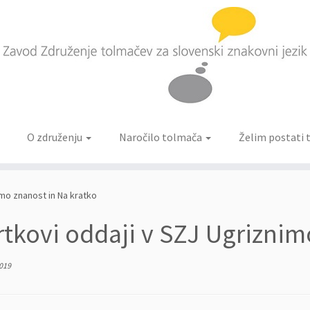
O združenju
Naročilo tolmača
Želim postati
imo znanost in Na kratko
rtkovi oddaji v SZJ Ugriznim
2019