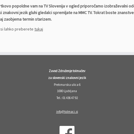
rtkovo popoldne vam na TV Slovenija v ogled priporočamo izobraževalni odd
i znakovni jezik gluhi gledalci spremljate na MMC TV. Tokrat boste znanstve
kaj zaobjema termin starizem.
 si lahko preberete
tukaj
Zavod Združenje tolmačev
za slovenski znakovni jezik
Prekmurska ulica 6
1000 Ljubljana
Tel.: 01 436 47 92
info@tolmaci.si