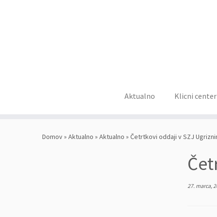
Aktualno
Klicni center
Skoči
na
Domov
»
Aktualno
»
Aktualno
»
Četrtkovi oddaji v SZJ Ugrizn
vsebino
Čet
27. marca, 