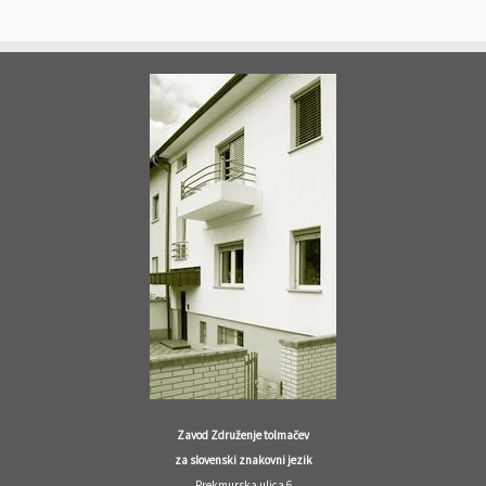
Zavod Združenje tolmačev
za slovenski znakovni jezik
Prekmurska ulica 6