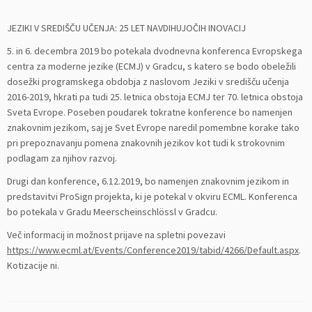
JEZIKI V SREDIŠČU UČENJA: 25 LET NAVDIHUJOČIH INOVACIJ
5. in 6. decembra 2019 bo potekala dvodnevna konferenca Evropskega
centra za moderne jezike (ECMJ) v Gradcu, s katero se bodo obeležili
dosežki programskega obdobja z naslovom Jeziki v središču učenja
2016-2019, hkrati pa tudi 25. letnica obstoja ECMJ ter 70. letnica obstoja
Sveta Evrope. Poseben poudarek tokratne konference bo namenjen
znakovnim jezikom, saj je Svet Evrope naredil pomembne korake tako
pri prepoznavanju pomena znakovnih jezikov kot tudi k strokovnim
podlagam za njihov razvoj.
Drugi dan konference, 6.12.2019, bo namenjen znakovnim jezikom in
predstavitvi ProSign projekta, ki je potekal v okviru ECML. Konferenca
bo potekala v Gradu Meerscheinschlössl v Gradcu.
Več informacij in možnost prijave na spletni povezavi
https://www.ecml.at/Events/Conference2019/tabid/4266/Default.aspx
.
Kotizacije ni.