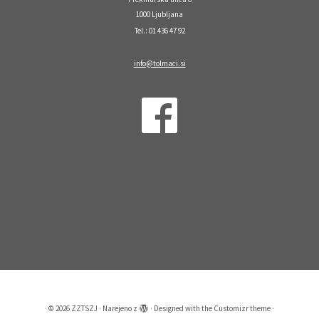
1000 Ljubljana
Tel.: 01 436 47 92
info@tolmaci.si
·
© 2026
ZZTSZJ
·
Narejeno z
·
Designed with the
Customizr theme
·